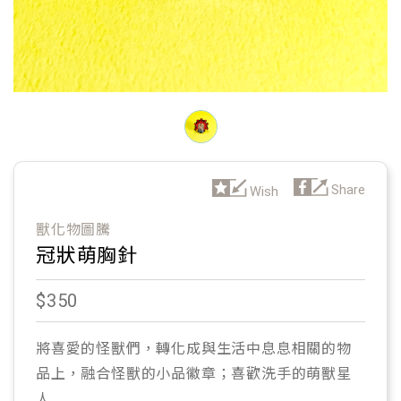
獸化物圖騰
冠狀萌胸針
$350
將喜愛的怪獸們，轉化成與生活中息息相關的物
品上，融合怪獸的小品徽章；喜歡洗手的萌獸星
人